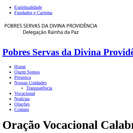
Espiritualidade
Fundador e Carisma
Pobres Servas da Divina Provid
Home
Quem Somos
Presença
Nossas Unidades
Transparência
Vocacional
Notícias
Orações
Contato
Oração
Vocacional
Calab