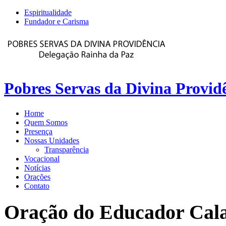
Espiritualidade
Fundador e Carisma
Pobres Servas da Divina Provid
Home
Quem Somos
Presença
Nossas Unidades
Transparência
Vocacional
Notícias
Orações
Contato
Oração
do
Educador
Cal